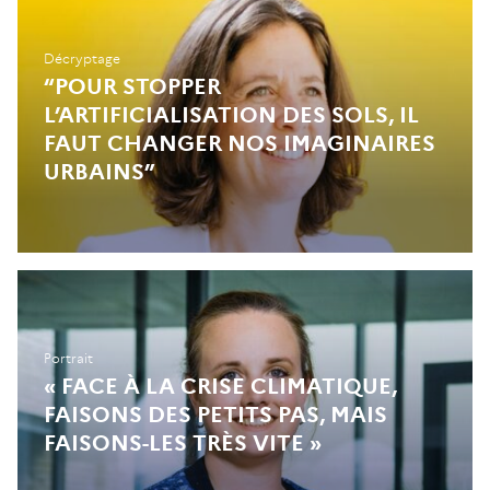
Décryptage
“POUR STOPPER
L’ARTIFICIALISATION DES SOLS, IL
FAUT CHANGER NOS IMAGINAIRES
URBAINS”
Portrait
« FACE À LA CRISE CLIMATIQUE,
FAISONS DES PETITS PAS, MAIS
FAISONS-LES TRÈS VITE »