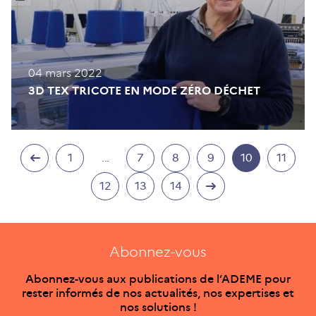
04 mars 2022
3D TEX TRICOTE EN MODE ZÉRO DÉCHET
1
…
7
8
9
10
11
12
13
14
Abonnez-vous
Abonnez-vous aux publications de l’ADEME pour
rester informés de nos actualités, nos expertises et
nos solutions !