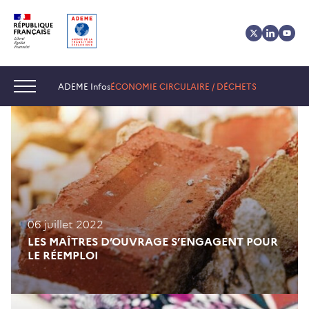
Aller
Aller
Gestion
au
au
des
contenu
menu
cookies
Navigation :
ADEME Infos
ÉCONOMIE CIRCULAIRE / DÉCHETS
06 juillet 2022
LES MAÎTRES D’OUVRAGE S’ENGAGENT POUR
LE RÉEMPLOI