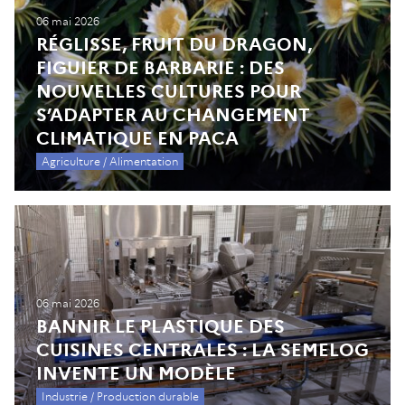
06 mai 2026
RÉGLISSE, FRUIT DU DRAGON,
FIGUIER DE BARBARIE : DES
NOUVELLES CULTURES POUR
S’ADAPTER AU CHANGEMENT
CLIMATIQUE EN PACA
Agriculture / Alimentation
06 mai 2026
BANNIR LE PLASTIQUE DES
CUISINES CENTRALES : LA SEMELOG
INVENTE UN MODÈLE
Industrie / Production durable