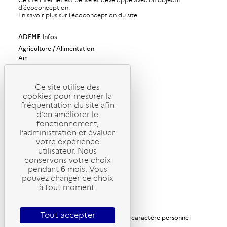
d’écoconception.
En savoir plus sur l’écoconception du site
ADEME Infos
Agriculture / Alimentation
Air
Bâtiments
Bioéconomie / Forêt
Changement climatique
Ce site utilise des
cookies pour mesurer la
Économie circulaire / Déchets
fréquentation du site afin
Énergies
d’en améliorer le
Industrie / Production durable
fonctionnement,
Mobilité / Transports
l’administration et évaluer
Société / Politiques publiques
votre expérience
Urbanisme / Territoires / Sols
utilisateur. Nous
ADEME Magazine
conservons votre choix
ADEME Recherche
pendant 6 mois. Vous
pouvez changer ce choix
ADEME International
à tout moment.
ADEME Stratégie
Gérer mes abonnements
Mentions légales
Tout accepter
Politique de protection des données à caractère personnel
Politique des cookies